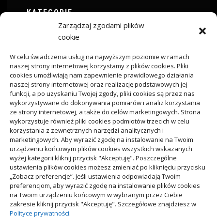
KATEGORIE
Zarządzaj zgodami plików
ARTYKUŁ SPONSOROWANY
cookie
W celu świadczenia usług na najwyższym poziomie w ramach
Budownictwo
naszej strony internetowej korzystamy z plików cookies. Pliki
cookies umożliwiają nam zapewnienie prawidłowego działania
naszej strony internetowej oraz realizację podstawowych jej
Dom
funkcji, a po uzyskaniu Twojej zgody, pliki cookies są przez nas
wykorzystywane do dokonywania pomiarów i analiz korzystania
ze strony internetowej, a także do celów marketingowych. Strona
Ogród
wykorzystuje również pliki cookies podmiotów trzecich w celu
korzystania z zewnętrznych narzędzi analitycznych i
marketingowych. Aby wyrazić zgodę na instalowanie na Twoim
Przemysł
urządzeniu końcowym plików cookies wszystkich wskazanych
wyżej kategorii kliknij przycisk "Akceptuję". Poszczególne
ustawienia plików cookies możesz zmieniać po kliknięciu przycisku
„Zobacz preferencje”. Jeśli ustawienia odpowiadają Twoim
preferencjom, aby wyrazić zgodę na instalowanie plików cookies
na Twoim urządzeniu końcowym w wybranym przez Ciebie
Polityka plików cookies (EU)
|
Polityka prywatności
zakresie kliknij przycisk "Akceptuję". Szczegółowe znajdziesz w
Polityce prywatności
.