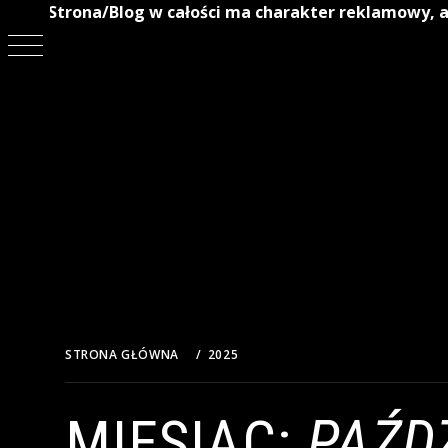
Strona/Blog w całości ma charakter reklamowy, a
Przejdź
do
treści
STRONA GŁÓWNA
2025
PAŹDZIERNIK
MIESIĄC:
PAŹD