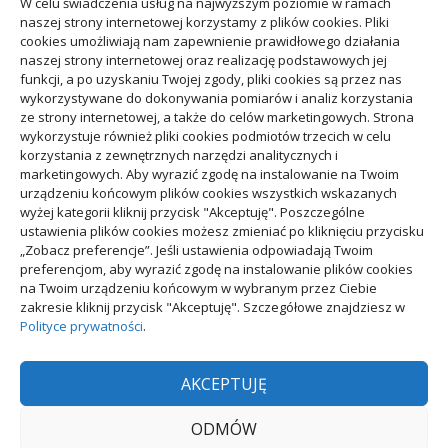
W celu świadczenia usług na najwyższym poziomie w ramach
Budownictwo
naszej strony internetowej korzystamy z plików cookies. Pliki
cookies umożliwiają nam zapewnienie prawidłowego działania
naszej strony internetowej oraz realizację podstawowych jej
Dom
funkcji, a po uzyskaniu Twojej zgody, pliki cookies są przez nas
wykorzystywane do dokonywania pomiarów i analiz korzystania
ze strony internetowej, a także do celów marketingowych. Strona
Ogród
wykorzystuje również pliki cookies podmiotów trzecich w celu
korzystania z zewnętrznych narzędzi analitycznych i
marketingowych. Aby wyrazić zgodę na instalowanie na Twoim
Przemysł
urządzeniu końcowym plików cookies wszystkich wskazanych
wyżej kategorii kliknij przycisk "Akceptuję". Poszczególne
ustawienia plików cookies możesz zmieniać po kliknięciu przycisku
„Zobacz preferencje”. Jeśli ustawienia odpowiadają Twoim
preferencjom, aby wyrazić zgodę na instalowanie plików cookies
na Twoim urządzeniu końcowym w wybranym przez Ciebie
Polityka plików cookies (EU)
|
Polityka prywatności
zakresie kliknij przycisk "Akceptuję". Szczegółowe znajdziesz w
Polityce prywatności
.
AKCEPTUJĘ
ODMÓW