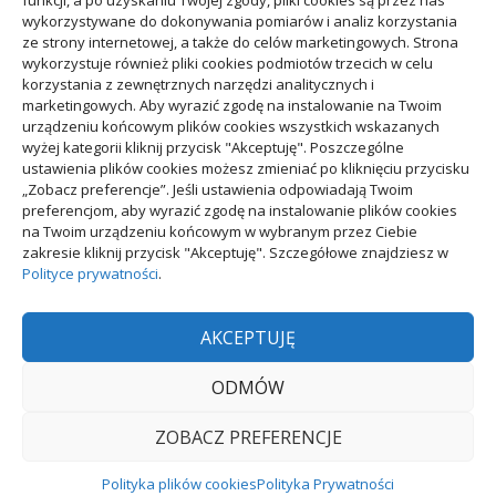
funkcji, a po uzyskaniu Twojej zgody, pliki cookies są przez nas
wykorzystywane do dokonywania pomiarów i analiz korzystania
ze strony internetowej, a także do celów marketingowych. Strona
Ogród
wykorzystuje również pliki cookies podmiotów trzecich w celu
korzystania z zewnętrznych narzędzi analitycznych i
marketingowych. Aby wyrazić zgodę na instalowanie na Twoim
Przemysł
urządzeniu końcowym plików cookies wszystkich wskazanych
wyżej kategorii kliknij przycisk "Akceptuję". Poszczególne
ustawienia plików cookies możesz zmieniać po kliknięciu przycisku
„Zobacz preferencje”. Jeśli ustawienia odpowiadają Twoim
preferencjom, aby wyrazić zgodę na instalowanie plików cookies
na Twoim urządzeniu końcowym w wybranym przez Ciebie
Polityka plików cookies (EU)
|
Polityka prywatności
zakresie kliknij przycisk "Akceptuję". Szczegółowe znajdziesz w
Polityce prywatności
.
AKCEPTUJĘ
ODMÓW
PRAWA AUTORSKIE © WSZELKIE PRAWA
ZOBACZ PREFERENCJE
ZASTRZEŻONE.
MOTYW: MINIMAL GRID BY
THEMEMATTIC
Polityka plików cookies
Polityka Prywatności