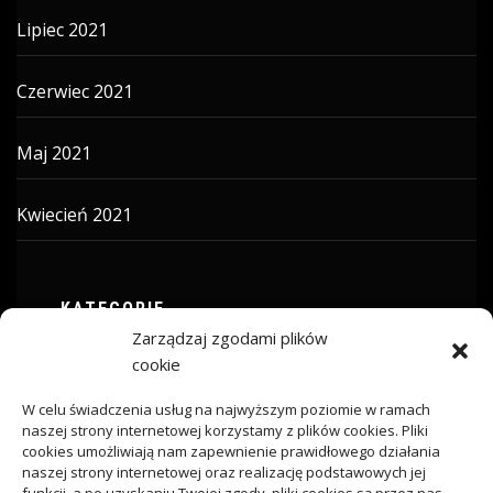
Lipiec 2021
Czerwiec 2021
Maj 2021
Kwiecień 2021
KATEGORIE
Zarządzaj zgodami plików
ARTYKUŁ SPONSOROWANY
cookie
W celu świadczenia usług na najwyższym poziomie w ramach
Budownictwo
naszej strony internetowej korzystamy z plików cookies. Pliki
cookies umożliwiają nam zapewnienie prawidłowego działania
naszej strony internetowej oraz realizację podstawowych jej
Dom